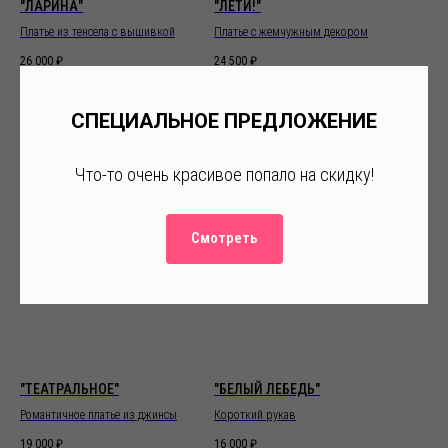
"ЛАРИНА"
"ЛЕТИ!"
Платье из тенсела с вышивкой
Платье с жемчужным декором
26 000
₽
24 500
₽
СПЕЦИАЛЬНОЕ ПРЕДЛОЖЕНИЕ
Что-то очень красивое попало на скидку!
Смотреть
"ТЕАТРАЛЬНОЕ"
"БЕЛЫЙ ЛЕБЕДЬ"
Романтичное платье из джинсы
Короткий рукав
19 000
₽
16 000
₽