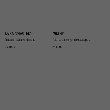
ЮБКА "СЧАСТЬЕ"
"ЛЕТИ!"
Пышная юбка из фатина
Платье с жемчужным декором
20 500
₽
24 500
₽