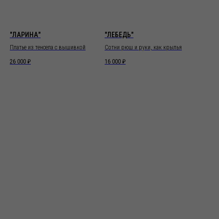
"ЛАРИНА"
"ЛЕБЕДЬ"
Платье из тенсела с вышивкой
Сотни рюш и руки, как крылья
26 000
₽
16 000
₽